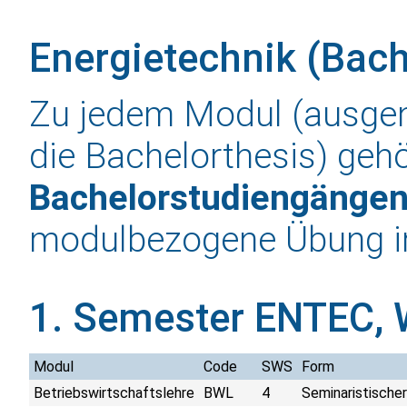
Energietechnik (Bach
Zu jedem Modul (ausg
die Bachelorthesis) gehö
Bachelorstudiengänge
modulbezogene Übung 
1. Semester ENTEC,
Modul
Code
SWS
Form
Betriebswirtschaftslehre
BWL
4
Seminaristischer