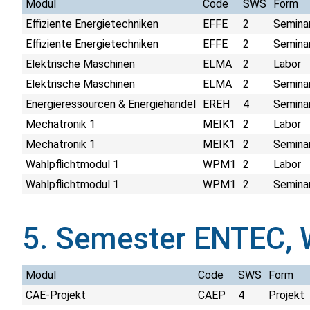
Modul
Code
SWS
Form
Effiziente Energietechniken
EFFE
2
Semina
Effiziente Energietechniken
EFFE
2
Seminar
Elektrische Maschinen
ELMA
2
Labor
Elektrische Maschinen
ELMA
2
Seminar
Energieressourcen & Energiehandel
EREH
4
Seminar
Mechatronik 1
MEIK1
2
Labor
Mechatronik 1
MEIK1
2
Seminar
Wahlpflichtmodul 1
WPM1
2
Labor
Wahlpflichtmodul 1
WPM1
2
Seminar
5. Semester ENTEC,
Modul
Code
SWS
Form
CAE-Projekt
CAEP
4
Projekt