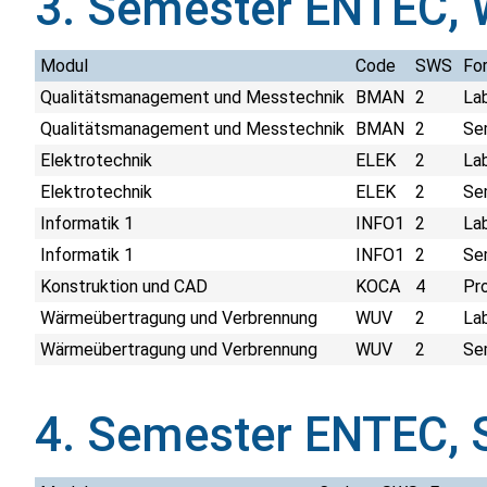
3. Semester ENTEC,
Modul
Code
SWS
Fo
Qualitätsmanagement und Messtechnik
BMAN
2
La
Qualitätsmanagement und Messtechnik
BMAN
2
Sem
Elektrotechnik
ELEK
2
La
Elektrotechnik
ELEK
2
Sem
Informatik 1
INFO1
2
La
Informatik 1
INFO1
2
Sem
Konstruktion und CAD
KOCA
4
Pr
Wärmeübertragung und Verbrennung
WUV
2
La
Wärmeübertragung und Verbrennung
WUV
2
Sem
4. Semester ENTEC, 