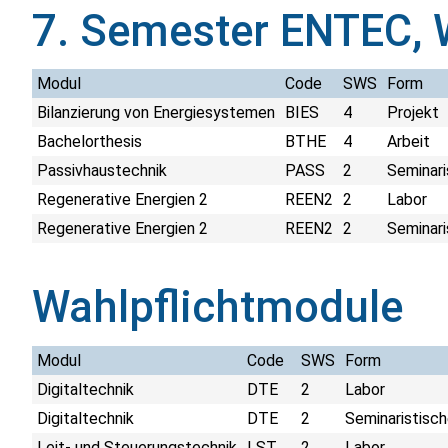
7. Semester ENTEC,
Modul
Code
SWS
Form
Bilanzierung von Energiesystemen
BIES
4
Projekt
Bachelorthesis
BTHE
4
Arbeit
Passivhaustechnik
PASS
2
Seminari
Regenerative Energien 2
REEN2
2
Labor
Regenerative Energien 2
REEN2
2
Seminari
Wahlpflichtmodule
Modul
Code
SWS
Form
Digitaltechnik
DTE
2
Labor
Digitaltechnik
DTE
2
Seminaristisch
Leit- und Steuerungstechnik
LST
2
Labor