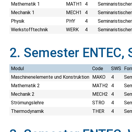
Mathematik 1
MATH1
4
Seminaristischer
Mechanik 1
MECH1
4
Seminaristischer
Physik
PHY
4
Seminaristischer
Werkstofftechnik
WERK
4
Seminaristischer
2. Semester ENTEC, 
Modul
Code
SWS
For
Maschinenelemente und Konstruktion
MAKO
4
Sem
Mathematik 2
MATH2
4
Sem
Mechanik 2
MECH2
4
Sem
Strömungslehre
STRO
4
Sem
Thermodynamik
THER
4
Sem