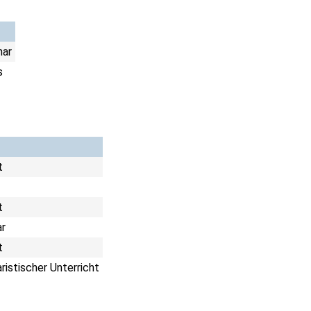
nar
s
t
t
r
t
ristischer Unterricht