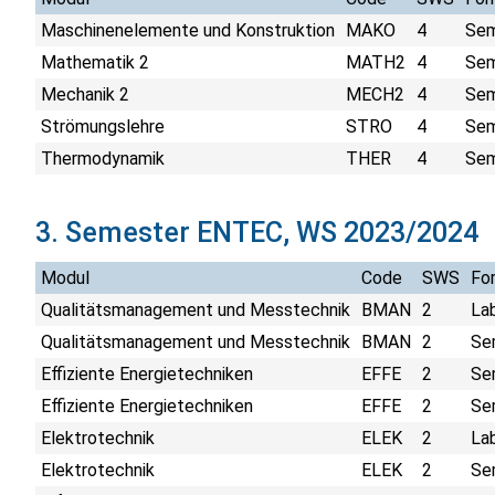
Maschinenelemente und Konstruktion
MAKO
4
Sem
Mathematik 2
MATH2
4
Sem
Mechanik 2
MECH2
4
Sem
Strömungslehre
STRO
4
Sem
Thermodynamik
THER
4
Sem
3. Semester ENTEC, WS 2023/2024
Modul
Code
SWS
Fo
Qualitätsmanagement und Messtechnik
BMAN
2
La
Qualitätsmanagement und Messtechnik
BMAN
2
Sem
Effiziente Energietechniken
EFFE
2
Se
Effiziente Energietechniken
EFFE
2
Sem
Elektrotechnik
ELEK
2
La
Elektrotechnik
ELEK
2
Sem