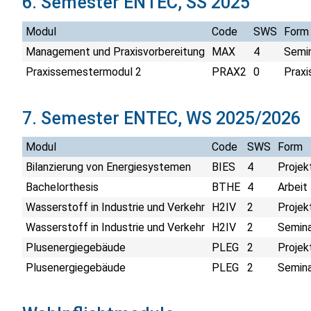
6. Semester ENTEC, SS 2025
Modul
Code
SWS
Form
Management und Praxisvorbereitung
MAX
4
Semi
Praxissemestermodul 2
PRAX2
0
Praxi
7. Semester ENTEC, WS 2025/2026
Modul
Code
SWS
Form
Bilanzierung von Energiesystemen
BIES
4
Projek
Bachelorthesis
BTHE
4
Arbeit
Wasserstoff in Industrie und Verkehr
H2IV
2
Projek
Wasserstoff in Industrie und Verkehr
H2IV
2
Semina
Plusenergiegebäude
PLEG
2
Projek
Plusenergiegebäude
PLEG
2
Semina