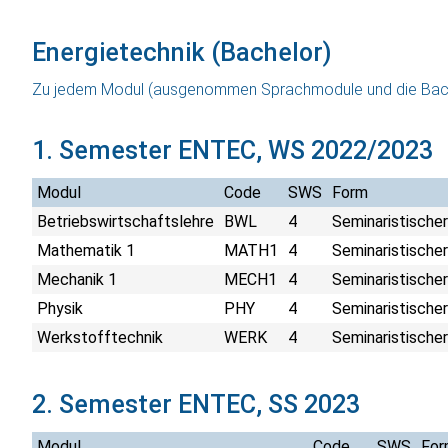
Energietechnik (Bachelor)
Zu jedem Modul (ausgenommen Sprachmodule und die Bache
1. Semester ENTEC, WS 2022/2023
Modul
Code
SWS
Form
Betriebswirtschaftslehre
BWL
4
Seminaristischer
Mathematik 1
MATH1
4
Seminaristischer
Mechanik 1
MECH1
4
Seminaristischer
Physik
PHY
4
Seminaristischer
Werkstofftechnik
WERK
4
Seminaristischer
2. Semester ENTEC, SS 2023
Modul
Code
SWS
For