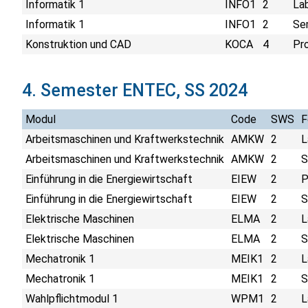
Informatik 1
INFO1
2
La
Informatik 1
INFO1
2
Sem
Konstruktion und CAD
KOCA
4
Pr
4. Semester ENTEC, SS 2024
Modul
Code
SWS
F
Arbeitsmaschinen und Kraftwerkstechnik
AMKW
2
L
Arbeitsmaschinen und Kraftwerkstechnik
AMKW
2
S
Einführung in die Energiewirtschaft
EIEW
2
P
Einführung in die Energiewirtschaft
EIEW
2
S
Elektrische Maschinen
ELMA
2
L
Elektrische Maschinen
ELMA
2
S
Mechatronik 1
MEIK1
2
L
Mechatronik 1
MEIK1
2
S
Wahlpflichtmodul 1
WPM1
2
L