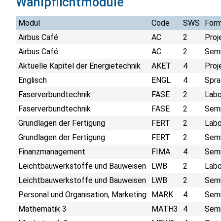
Wahlpflichtmodule
Modul
Code
SWS
For
Airbus Café
AC
2
Proj
Airbus Café
AC
2
Semi
Aktuelle Kapitel der Energietechnik
AKET
4
Proj
Englisch
ENGL
4
Spra
Faserverbundtechnik
FASE
2
Labo
Faserverbundtechnik
FASE
2
Semi
Grundlagen der Fertigung
FERT
2
Labo
Grundlagen der Fertigung
FERT
2
Semi
Finanzmanagement
FIMA
4
Semi
Leichtbauwerkstoffe und Bauweisen
LWB
2
Labo
Leichtbauwerkstoffe und Bauweisen
LWB
2
Semi
Personal und Organisation, Marketing
MARK
4
Semi
Mathematik 3
MATH3
4
Semi