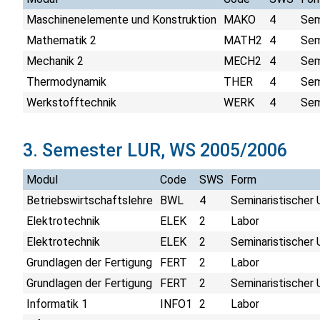
Maschinenelemente und Konstruktion
MAKO
4
Sem
Mathematik 2
MATH2
4
Sem
Mechanik 2
MECH2
4
Sem
Thermodynamik
THER
4
Sem
Werkstofftechnik
WERK
4
Sem
3. Semester LUR, WS 2005/2006
Modul
Code
SWS
Form
Betriebswirtschaftslehre
BWL
4
Seminaristischer 
Elektrotechnik
ELEK
2
Labor
Elektrotechnik
ELEK
2
Seminaristischer 
Grundlagen der Fertigung
FERT
2
Labor
Grundlagen der Fertigung
FERT
2
Seminaristischer 
Informatik 1
INFO1
2
Labor