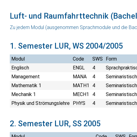
Luft- und Raumfahrttechnik (Bachel
Zu jedem Modul (ausgenommen Sprachmodule und die Bache
1. Semester LUR, WS 2004/2005
Modul
Code
SWS
Form
Englisch
ENGL
4
Sprachpraktis
Management
MANA
4
Seminaristisch
Mathematik 1
MATH1
4
Seminaristisch
Mechanik 1
MECH1
4
Seminaristisch
Physik und Strömungslehre
PHYS
4
Seminaristisch
2. Semester LUR, SS 2005
Modul
Code
SWS
For