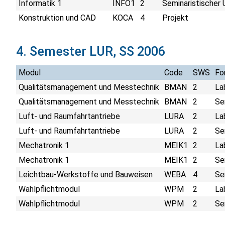
Informatik 1
INFO1
2
Seminaristischer 
Konstruktion und CAD
KOCA
4
Projekt
4. Semester LUR, SS 2006
Modul
Code
SWS
Fo
Qualitätsmanagement und Messtechnik
BMAN
2
La
Qualitätsmanagement und Messtechnik
BMAN
2
Se
Luft- und Raumfahrtantriebe
LURA
2
La
Luft- und Raumfahrtantriebe
LURA
2
Se
Mechatronik 1
MEIK1
2
La
Mechatronik 1
MEIK1
2
Se
Leichtbau-Werkstoffe und Bauweisen
WEBA
4
Se
Wahlpflichtmodul
WPM
2
La
Wahlpflichtmodul
WPM
2
Se