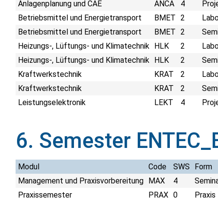
Anlagenplanung und CAE
ANCA
4
Proj
Betriebsmittel und Energietransport
BMET
2
Labo
Betriebsmittel und Energietransport
BMET
2
Semi
Heizungs-, Lüftungs- und Klimatechnik
HLK
2
Labo
Heizungs-, Lüftungs- und Klimatechnik
HLK
2
Semi
Kraftwerkstechnik
KRAT
2
Labo
Kraftwerkstechnik
KRAT
2
Semi
Leistungselektronik
LEKT
4
Proj
6. Semester ENTEC_E
Modul
Code
SWS
Form
Management und Praxisvorbereitung
MAX
4
Semina
Praxissemester
PRAX
0
Praxis