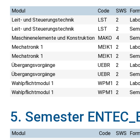
Modul
Code
SWS
For
Leit- und Steuerungstechnik
LST
2
Labo
Leit- und Steuerungstechnik
LST
2
Semi
Maschinenelemente und Konstruktion
MAKO
4
Semi
Mechatronik 1
MEIK1
2
Labo
Mechatronik 1
MEIK1
2
Semi
Übergangsvorgänge
UEBR
2
Labo
Übergangsvorgänge
UEBR
2
Semi
Wahlpflichtmodul 1
WPM1
2
Labo
Wahlpflichtmodul 1
WPM1
2
Semi
5. Semester ENTEC_
Modul
Code
SWS
For