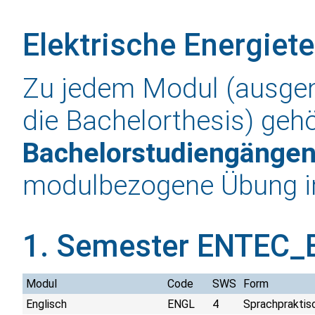
Elektrische Energiet
Zu jedem Modul (ausg
die Bachelorthesis) gehö
Bachelorstudiengänge
modulbezogene Übung 
1. Semester ENTEC_
Modul
Code
SWS
Form
Englisch
ENGL
4
Sprachpraktis