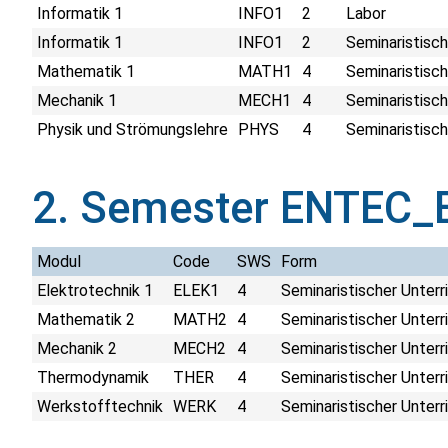
Informatik 1
INFO1
2
Labor
Informatik 1
INFO1
2
Seminaristisch
Mathematik 1
MATH1
4
Seminaristisch
Mechanik 1
MECH1
4
Seminaristisch
Physik und Strömungslehre
PHYS
4
Seminaristisch
2. Semester ENTEC_E
Modul
Code
SWS
Form
Elektrotechnik 1
ELEK1
4
Seminaristischer Unterr
Mathematik 2
MATH2
4
Seminaristischer Unterr
Mechanik 2
MECH2
4
Seminaristischer Unterr
Thermodynamik
THER
4
Seminaristischer Unterr
Werkstofftechnik
WERK
4
Seminaristischer Unterr