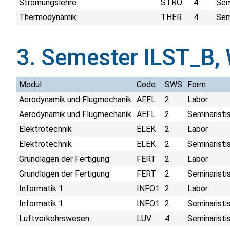
Strömungslehre
STRO
4
Sem
Thermodynamik
THER
4
Sem
3. Semester ILST_B,
Modul
Code
SWS
Form
Aerodynamik und Flugmechanik
AEFL
2
Labor
Aerodynamik und Flugmechanik
AEFL
2
Seminaristi
Elektrotechnik
ELEK
2
Labor
Elektrotechnik
ELEK
2
Seminaristi
Grundlagen der Fertigung
FERT
2
Labor
Grundlagen der Fertigung
FERT
2
Seminaristi
Informatik 1
INFO1
2
Labor
Informatik 1
INFO1
2
Seminaristi
Luftverkehrswesen
LUV
4
Seminaristi