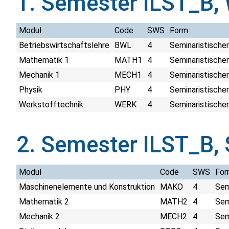
1. Semester ILST_B,
Modul
Code
SWS
Form
Betriebswirtschaftslehre
BWL
4
Seminaristischer
Mathematik 1
MATH1
4
Seminaristischer
Mechanik 1
MECH1
4
Seminaristischer
Physik
PHY
4
Seminaristischer
Werkstofftechnik
WERK
4
Seminaristischer
2. Semester ILST_B,
Modul
Code
SWS
For
Maschinenelemente und Konstruktion
MAKO
4
Sem
Mathematik 2
MATH2
4
Sem
Mechanik 2
MECH2
4
Sem