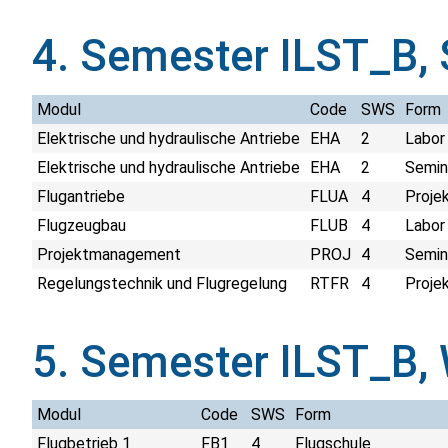
4. Semester ILST_B,
Modul
Code
SWS
Form
Elektrische und hydraulische Antriebe
EHA
2
Labor
Elektrische und hydraulische Antriebe
EHA
2
Semina
Flugantriebe
FLUA
4
Proje
Flugzeugbau
FLUB
4
Labor
Projektmanagement
PROJ
4
Semina
Regelungstechnik und Flugregelung
RTFR
4
Proje
5. Semester ILST_B,
Modul
Code
SWS
Form
Flugbetrieb 1
FB1
4
Flugschule