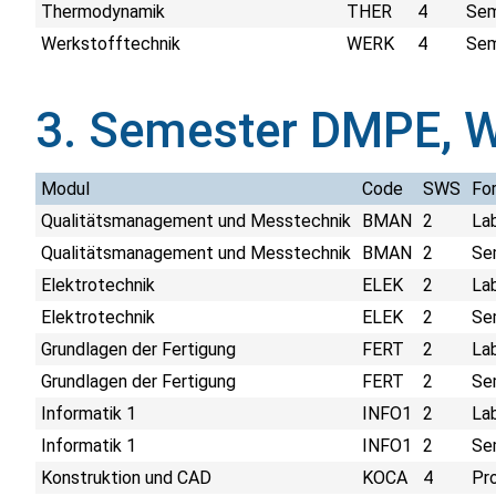
Thermodynamik
THER
4
Sem
Werkstofftechnik
WERK
4
Sem
3. Semester DMPE, 
Modul
Code
SWS
Fo
Qualitätsmanagement und Messtechnik
BMAN
2
La
Qualitätsmanagement und Messtechnik
BMAN
2
Sem
Elektrotechnik
ELEK
2
La
Elektrotechnik
ELEK
2
Sem
Grundlagen der Fertigung
FERT
2
La
Grundlagen der Fertigung
FERT
2
Sem
Informatik 1
INFO1
2
La
Informatik 1
INFO1
2
Sem
Konstruktion und CAD
KOCA
4
Pr