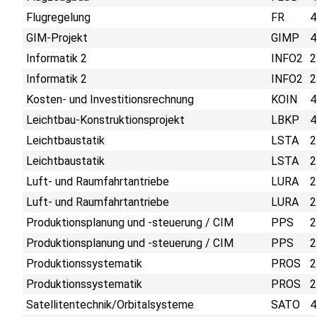
Flugregelung
FR
4
GIM-Projekt
GIMP
4
Informatik 2
INFO2
2
Informatik 2
INFO2
2
Kosten- und Investitionsrechnung
KOIN
4
Leichtbau-Konstruktionsprojekt
LBKP
4
Leichtbaustatik
LSTA
2
Leichtbaustatik
LSTA
2
Luft- und Raumfahrtantriebe
LURA
2
Luft- und Raumfahrtantriebe
LURA
2
Produktionsplanung und -steuerung / CIM
PPS
2
Produktionsplanung und -steuerung / CIM
PPS
2
Produktionssystematik
PROS
2
Produktionssystematik
PROS
2
Satellitentechnik/Orbitalsysteme
SATO
4