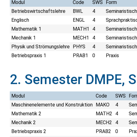
Modul
Code
SWS
Form
Betriebswirtschaftslehre
BWL
4
Seminaristisch
Englisch
ENGL
4
Sprachpraktis
Mathematik 1
MATH1
4
Seminaristisch
Mechanik 1
MECH1
4
Seminaristisch
Physik und Strömungslehre
PHYS
4
Seminaristisch
Betriebspraxis 1
PRAB1
0
Praxis
2. Semester DMPE, 
Modul
Code
SWS
For
Maschinenelemente und Konstruktion
MAKO
4
Sem
Mathematik 2
MATH2
4
Sem
Mechanik 2
MECH2
4
Sem
Betriebspraxis 2
PRAB2
0
Pra