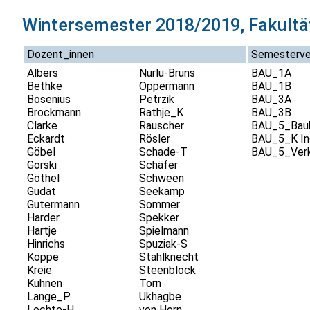
Wintersemester 2018/2019, Fakultä
Dozent_innen
Semesterve
Albers
Nurlu-Bruns
BAU_1A
Bethke
Oppermann
BAU_1B
Bosenius
Petrzik
BAU_3A
Brockmann
Rathje_K
BAU_3B
Clarke
Rauscher
BAU_5_Bau
Eckardt
Rösler
BAU_5_K In
Göbel
Schade-T
BAU_5_Ver
Gorski
Schäfer
Göthel
Schween
Gudat
Seekamp
Gutermann
Sommer
Harder
Spekker
Hartje
Spielmann
Hinrichs
Spuziak-S
Koppe
Stahlknecht
Kreie
Steenblock
Kuhnen
Torn
Lange_P
Ukhagbe
Lochte-H
von Horn