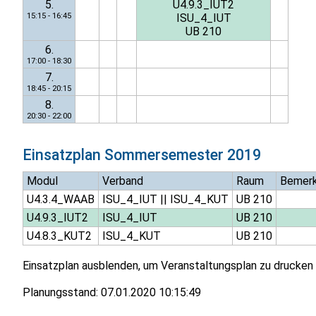
5.
U4.9.3_IUT2
15:15 - 16:45
ISU_4_IUT
UB 210
6.
17:00 - 18:30
7.
18:45 - 20:15
8.
20:30 - 22:00
Einsatzplan
Sommersemester 2019
Modul
Verband
Raum
Bemer
U4.3.4_WAAB
ISU_4_IUT
||
ISU_4_KUT
UB 210
U4.9.3_IUT2
ISU_4_IUT
UB 210
U4.8.3_KUT2
ISU_4_KUT
UB 210
Einsatzplan ausblenden, um Veranstaltungsplan zu drucken
Planungsstand:
07.01.2020 10:15:49