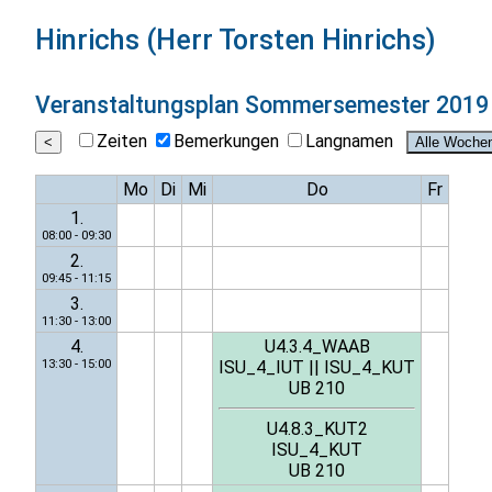
Hinrichs (Herr Torsten Hinrichs)
Veranstaltungsplan
Sommersemester 2019
Zeiten
Bemerkungen
Langnamen
Mo
Di
Mi
Do
Fr
1.
08:00 - 09:30
2.
09:45 - 11:15
3.
11:30 - 13:00
4.
U4.3.4_WAAB
13:30 - 15:00
ISU_4_IUT
||
ISU_4_KUT
UB 210
U4.8.3_KUT2
ISU_4_KUT
UB 210