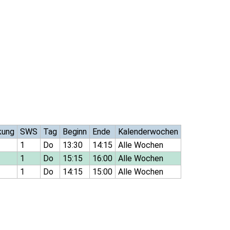
kung
SWS
Tag
Beginn
Ende
Kalenderwochen
1
Do
13:30
14:15
Alle Wochen
1
Do
15:15
16:00
Alle Wochen
1
Do
14:15
15:00
Alle Wochen