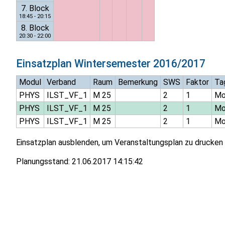
7. Block
18:45 - 20:15
8. Block
20:30 - 22:00
Einsatzplan
Wintersemester 2016/2017
Modul
Verband
Raum
Bemerkung
SWS
Faktor
Ta
PHYS
ILST_VF_1
M 25
2
1
M
PHYS
ILST_VF_1
M 25
2
1
M
PHYS
ILST_VF_1
M 25
2
1
M
Einsatzplan ausblenden, um Veranstaltungsplan zu drucken
Planungsstand:
21.06.2017 14:15:42