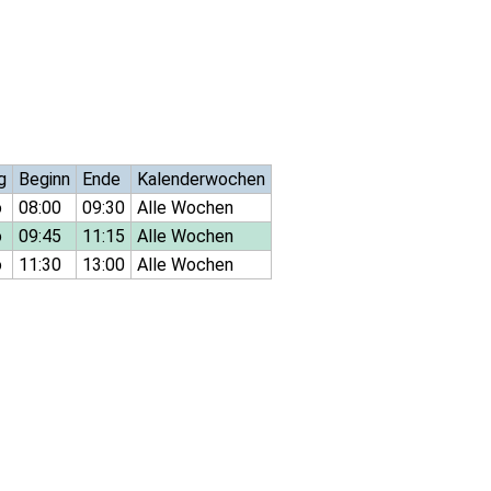
g
Beginn
Ende
Kalenderwochen
o
08:00
09:30
Alle Wochen
o
09:45
11:15
Alle Wochen
o
11:30
13:00
Alle Wochen