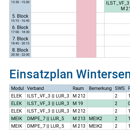
13:30 - 15:00
ILST_VF_3
M 2
5. Block
15:15 - 16:45
6. Block
17:00 - 18:30
7. Block
18:45 - 20:15
8. Block
20:30 - 22:00
Einsatzplan
Winterse
Modul
Verband
Raum
Bemerkung
SWS
ELEK
ILST_VF_3
||
LUR_3
M 212
2
ELEK
ILST_VF_3
||
LUR_3
M 19
2
0
ELEK
ILST_VF_3
||
LUR_3
M 212
2
MEIK
DMPE_7
||
LUR_5
M 213
MEIK2
2
MEIK
DMPE_7
||
LUR_5
M 213
MEIK2
2