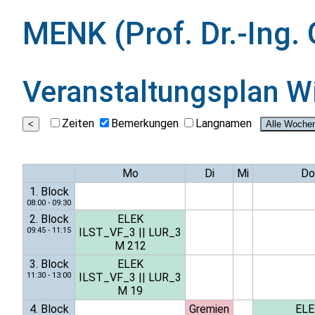
MENK (Prof. Dr.-Ing
Veranstaltungsplan
W
Zeiten
Bemerkungen
Langnamen
Mo
Di
Mi
Do
1. Block
08:00 - 09:30
2. Block
ELEK
09:45 - 11:15
ILST_VF_3
||
LUR_3
M 212
3. Block
ELEK
11:30 - 13:00
ILST_VF_3
||
LUR_3
M 19
4. Block
Gremien
ELE