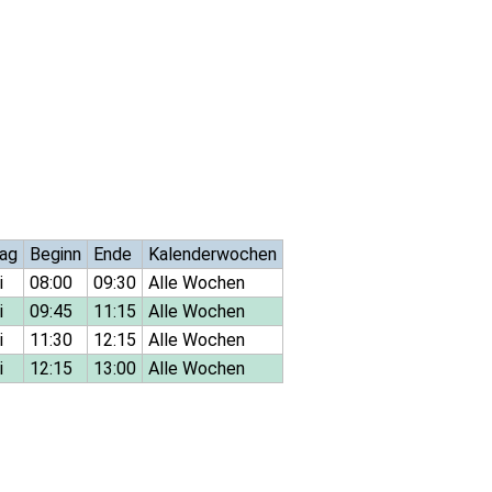
ag
Beginn
Ende
Kalenderwochen
i
08:00
09:30
Alle Wochen
i
09:45
11:15
Alle Wochen
i
11:30
12:15
Alle Wochen
i
12:15
13:00
Alle Wochen