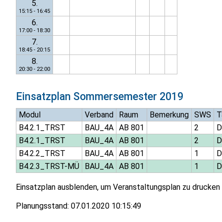
5.
15:15 - 16:45
6.
17:00 - 18:30
7.
18:45 - 20:15
8.
20:30 - 22:00
Einsatzplan
Sommersemester 2019
Modul
Verband
Raum
Bemerkung
SWS
T
B4.2.1_TRST
BAU_4A
AB 801
2
D
B4.2.1_TRST
BAU_4A
AB 801
2
D
B4.2.2_TRST
BAU_4A
AB 801
1
D
B4.2.3_TRST-MÜ
BAU_4A
AB 801
1
D
Einsatzplan ausblenden, um Veranstaltungsplan zu drucken
Planungsstand:
07.01.2020 10:15:49