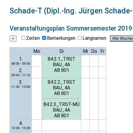
Schade-T (Dipl.-Ing. Jürgen Schad
Veranstaltungsplan
Sommersemester 2019
Zeiten
Bemerkungen
Langnamen
Mo
Di
Mi
Do
Fr
1.
B4.2.1_TRST
08:00 - 09:30
BAU_4A
AB 801
2.
09:45 - 11:15
3.
B4.2.2_TRST
11:30 - 13:00
BAU_4A
AB 801
B4.2.3_TRST-MÜ
BAU_4A
AB 801
4.
13:30 - 15:00