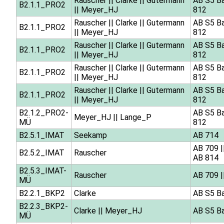
Rauscher
||
Clarke
||
Gutermann
AB S5 B
B2.1.1_PRO2
||
Meyer_HJ
812
Rauscher
||
Clarke
||
Gutermann
AB S5 B
B2.1.1_PRO2
||
Meyer_HJ
812
Rauscher
||
Clarke
||
Gutermann
AB S5 B
B2.1.1_PRO2
||
Meyer_HJ
812
Rauscher
||
Clarke
||
Gutermann
AB S5 B
B2.1.1_PRO2
||
Meyer_HJ
812
Rauscher
||
Clarke
||
Gutermann
AB S5 B
B2.1.1_PRO2
||
Meyer_HJ
812
B2.1.2_PRO2-
AB S5 B
Meyer_HJ
||
Lange_P
MÜ
812
B2.5.1_IMAT
Seekamp
AB 714
AB 709
|
B2.5.2_IMAT
Rauscher
AB 814
B2.5.3_IMAT-
Rauscher
AB 709
|
MÜ
B2.2.1_BKP2
Clarke
AB S5 B
B2.2.3_BKP2-
Clarke
||
Meyer_HJ
AB S5 B
MÜ