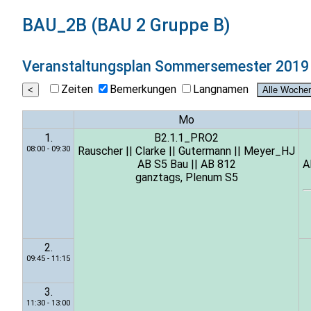
BAU_2B (BAU 2 Gruppe B)
Veranstaltungsplan
Sommersemester 2019
Zeiten
Bemerkungen
Langnamen
Mo
1.
B2.1.1_PRO2
08:00 - 09:30
Rauscher
||
Clarke
||
Gutermann
||
Meyer_HJ
AB S5 Bau
||
AB 812
A
ganztags, Plenum S5
2.
09:45 - 11:15
3.
11:30 - 13:00