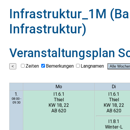
Infrastruktur_1M (B
Infrastruktur)
Veranstaltungsplan
S
Zeiten
Bemerkungen
Langnamen
Mo
Di
1.
I1.6.1
I1.6.1
08:00 -
Thiel
Thiel
09:30
KW 18, 22
KW 18, 22
AB 620
AB 620
I1.8.1
Winter-L