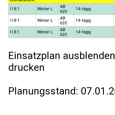
AB
I1.8.1
Winter-L
14-tägig
620
AB
I1.8.1
Winter-L
14-tägig
620
AB
I1.8.1
Winter-L
14-tägig
620
Einsatzplan ausblenden
drucken
Planungsstand:
07.01.2