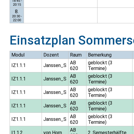
18:45 -
20:15
8.
20:30 -
22:00
Einsatzplan
Sommers
Modul
Dozent
Raum
Bemerkung
AB
geblockt (3
IZ1.1.1
Janssen_S
620
Termine)
AB
geblockt (3
IZ1.1.1
Janssen_S
620
Termine)
AB
geblockt (3
IZ1.1.1
Janssen_S
620
Termine)
AB
geblockt (3
IZ1.1.1
Janssen_S
620
Termine)
AB
geblockt (3
IZ1.1.1
Janssen_S
620
Termine)
AB
I1.1.2
von Horn
2. Semesterhälfte