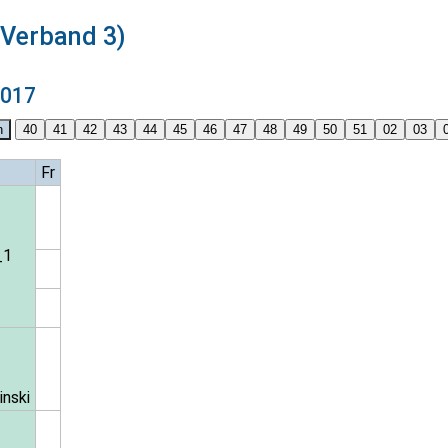
Verband 3)
2017
Fr
_1
inski