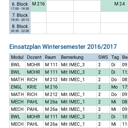
M 216
M 24
6. Block
17:00 - 18:30
7. Block
18:45 - 20:15
8. Block
20:30 - 22:00
Einsatzplan
Wintersemester 2016/2017
Modul
Dozent
Raum
Bemerkung
SWS
Tag
Be
BWL
MOHR
M 111
Mit IMEC_3
2
Di
09
BWL
MOHR
M 111
Mit IMEC_3
2
Di
11
MATH
RICH
M 212
Mit IMEC_1
2
Do
08
ENGL
KRIE
M 216
2
Mo
17
MATH
RICH
M 212
Mit IMEC_1
2
Do
09
MECH
PAHL
M 26a
Mit IMEC_1
2
Mi
08
MECH
PAHL
M 26a
Mit IMEC_1
2
Mi
09
BWL
MOHR
M 111
Mit IMEC_3
2
Di
13
MECH
PAHL
M 26a
Mit IMEC_1
2
Mi
11