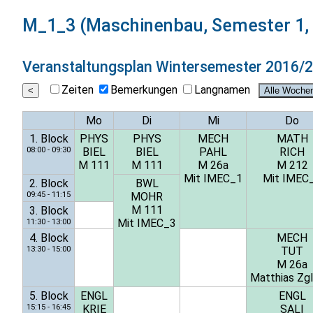
M_1_3 (Maschinenbau, Semester 1, 
Veranstaltungsplan
Wintersemester 2016/
Zeiten
Bemerkungen
Langnamen
Mo
Di
Mi
Do
1. Block
PHYS
PHYS
MECH
MATH
08:00 - 09:30
BIEL
BIEL
PAHL
RICH
M 111
M 111
M 26a
M 212
Mit IMEC_1
Mit IMEC
2. Block
BWL
09:45 - 11:15
MOHR
M 111
3. Block
Mit IMEC_3
11:30 - 13:00
4. Block
MECH
13:30 - 15:00
TUT
M 26a
Matthias Zgl
5. Block
ENGL
ENGL
15:15 - 16:45
KRIE
SALI