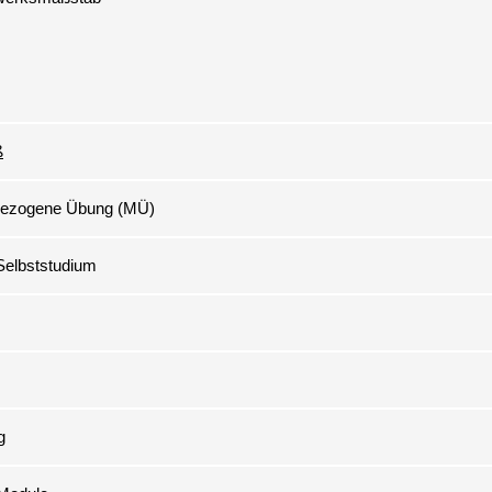
ß
lbezogene Übung (MÜ)
Selbststudium
g