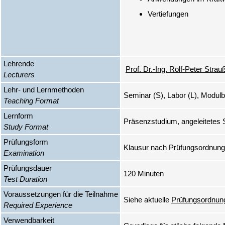
Vertiefungen
Lehrende
Prof. Dr.-Ing. Rolf-Peter Strau
Lecturers
Lehr- und Lernmethoden
Seminar (S), Labor (L), Modu
Teaching Format
Lernform
Präsenzstudium, angeleitetes 
Study Format
Prüfungsform
Klausur nach Prüfungsordnung
Examination
Prüfungsdauer
120 Minuten
Test Duration
Voraussetzungen für die Teilnahme
Siehe aktuelle
Prüfungsordnun
Required Experience
Verwendbarkeit