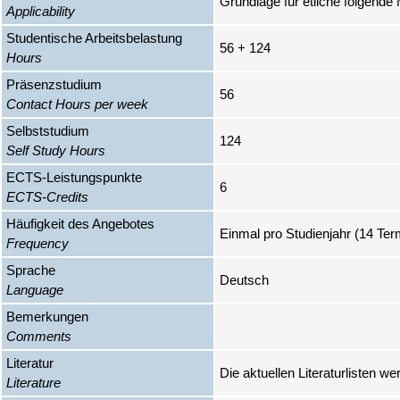
Grundlage für etliche folgende
Applicability
Studentische Arbeitsbelastung
56 + 124
Hours
Präsenzstudium
56
Contact Hours per week
Selbststudium
124
Self Study Hours
ECTS-Leistungspunkte
6
ECTS-Credits
Häufigkeit des Angebotes
Einmal pro Studienjahr (14 Ter
Frequency
Sprache
Deutsch
Language
Bemerkungen
Comments
Literatur
Die aktuellen Literaturlisten w
Literature