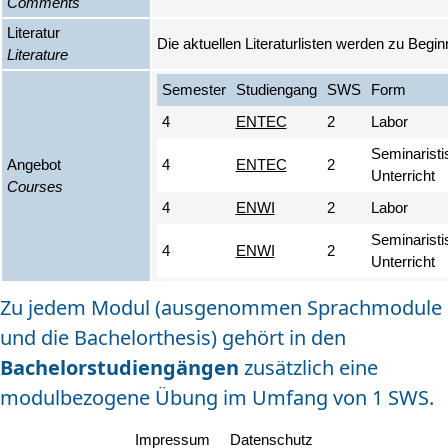
Comments
Literatur
Die aktuellen Literaturlisten werden zu Begin
Literature
Semester
Studiengang
SWS
Form
4
ENTEC
2
Labor
Seminaristi
Angebot
4
ENTEC
2
Unterricht
Courses
4
ENWI
2
Labor
Seminaristi
4
ENWI
2
Unterricht
Zu jedem Modul (ausgenommen Sprachmodule
und die Bachelorthesis) gehört in den
Bachelorstudiengängen
zusätzlich eine
modulbezogene Übung im Umfang von 1 SWS.
Impressum
Datenschutz