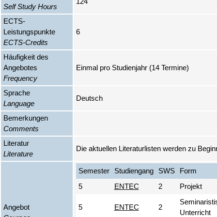
124
Self Study Hours
ECTS-
Leistungspunkte
6
ECTS-Credits
Häufigkeit des
Angebotes
Einmal pro Studienjahr (14 Termine)
Frequency
Sprache
Deutsch
Language
Bemerkungen
Comments
Literatur
Die aktuellen Literaturlisten werden zu Begin
Literature
Semester
Studiengang
SWS
Form
5
ENTEC
2
Projekt
Seminaristi
Angebot
5
ENTEC
2
Unterricht