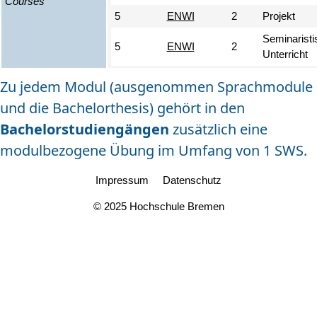
Courses
5
ENWI
2
Projekt
Seminaristi
5
ENWI
2
Unterricht
Zu jedem Modul (ausgenommen Sprachmodule
und die Bachelorthesis) gehört in den
Bachelorstudiengängen
zusätzlich eine
modulbezogene Übung im Umfang von 1 SWS.
Impressum
Datenschutz
© 2025 Hochschule Bremen