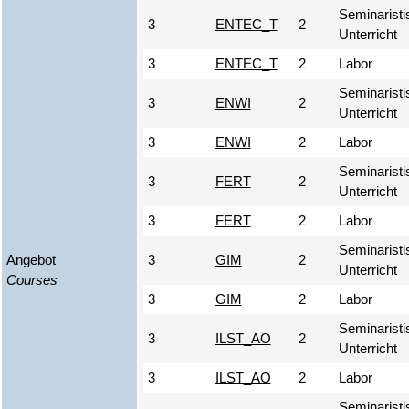
Seminaristi
3
ENTEC_T
2
Unterricht
3
ENTEC_T
2
Labor
Seminaristi
3
ENWI
2
Unterricht
3
ENWI
2
Labor
Seminaristi
3
FERT
2
Unterricht
3
FERT
2
Labor
Seminaristi
Angebot
3
GIM
2
Unterricht
Courses
3
GIM
2
Labor
Seminaristi
3
ILST_AO
2
Unterricht
3
ILST_AO
2
Labor
Seminaristi