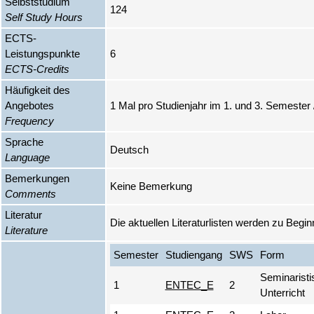
Selbststudium
124
Self Study Hours
ECTS-
Leistungspunkte
6
ECTS-Credits
Häufigkeit des
Angebotes
1 Mal pro Studienjahr im 1. und 3. Semester
Frequency
Sprache
Deutsch
Language
Bemerkungen
Keine Bemerkung
Comments
Literatur
Die aktuellen Literaturlisten werden zu Begin
Literature
Semester
Studiengang
SWS
Form
Seminaristi
1
ENTEC_E
2
Unterricht