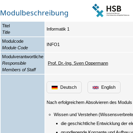
Modulbeschreibung
Titel
Informatik 1
Title
Modulcode
INFO1
Module Code
Modulverantwortliche
Responsible
Prof. Dr.-Ing. Sven Oppermann
Members of Staff
Deutsch
English
die geschichtliche Entwicklung der e
grundlegende Konzepte und Aufbau v