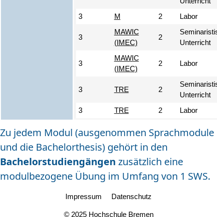
Unterricht
3
M
2
Labor
MAWIC
Seminaristi
3
2
(IMEC)
Unterricht
MAWIC
3
2
Labor
(IMEC)
Seminaristi
3
TRE
2
Unterricht
3
TRE
2
Labor
Zu jedem Modul (ausgenommen Sprachmodule
und die Bachelorthesis) gehört in den
Bachelorstudiengängen
zusätzlich eine
modulbezogene Übung im Umfang von 1 SWS.
Impressum
Datenschutz
© 2025 Hochschule Bremen