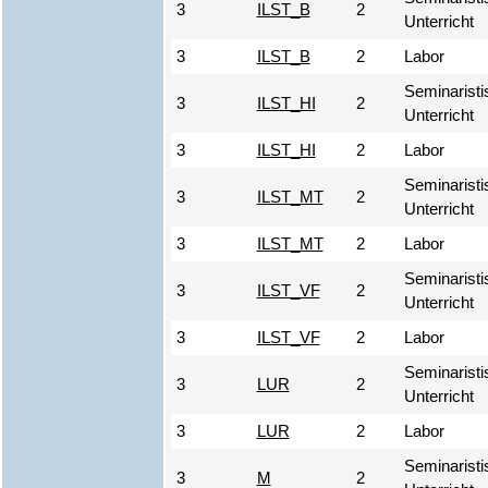
3
ILST_B
2
Unterricht
3
ILST_B
2
Labor
Seminaristi
3
ILST_HI
2
Unterricht
3
ILST_HI
2
Labor
Seminaristi
3
ILST_MT
2
Unterricht
3
ILST_MT
2
Labor
Seminaristi
3
ILST_VF
2
Unterricht
3
ILST_VF
2
Labor
Seminaristi
3
LUR
2
Unterricht
3
LUR
2
Labor
Seminaristi
3
M
2